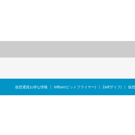
仮想通貨お得な情報
bitflyer(ビットフライヤー)
Zaif(ザイフ)
仮