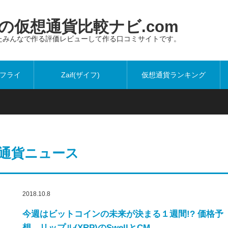
仮想通貨比較ナビ.com
たみんなで作る評価レビューして作る口コミサイトです。
ットフライ
Zaif(ザイフ)
仮想通貨ランキング
通貨ニュース
2018.10.8
今週はビットコインの未来が決まる１週間!? 価格予
想 リップル(XRP)のSwellとCM…