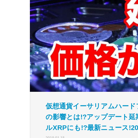
仮想通貨イーサリアムハード
の影響とは!?アップデート延
ルXRPにも!?最新ニュース!2
2019.01.15