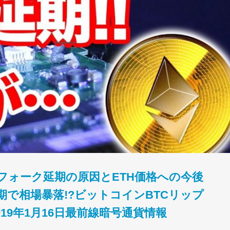
フォーク延期の原因とETH価格への今後
期で相場暴落!?ビットコインBTCリップ
019年1月16日最前線暗号通貨情報