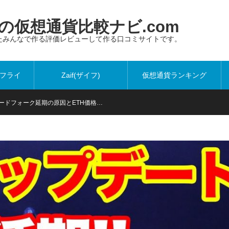
仮想通貨比較ナビ.com
たみんなで作る評価レビューして作る口コミサイトです。
ットフライ
Zaif(ザイフ)
仮想通貨ランキング
ードフォーク延期の原因とETH価格…