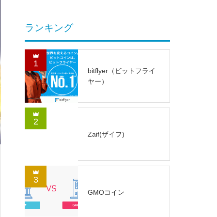
ランキング
1
bitflyer（ビットフライ
ヤー）
2
Zaif(ザイフ)
3
GMOコイン