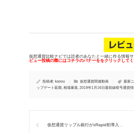
仮想通貨比較ナビでは読者のあなたと一緒に作る情報サ
ビュー投稿の際にはコチラのバナーを
をクリックしてく
投稿者:
kasou
仮想通貨関連動画
最新
ップデート延期
,
相場暴落
,
2019年1月16日最前線暗号通貨
仮想通貨リップル銀行がxRapid初導入…