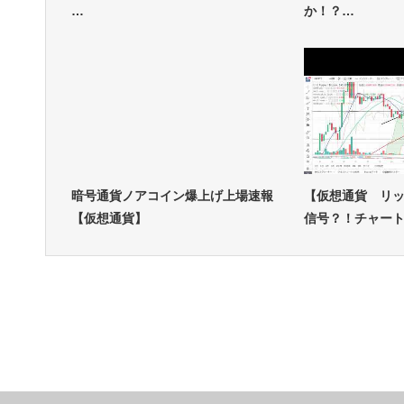
…
か！？…
暗号通貨ノアコイン爆上げ上場速報
【仮想通貨 リ
【仮想通貨】
信号？！チャー