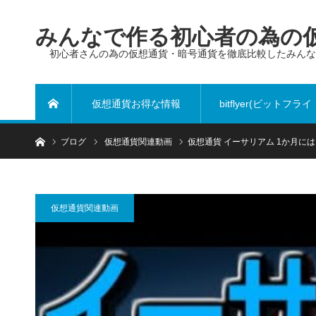
みんなで作る初心者の為の仮
初心者さんの為の仮想通貨・暗号通貨を徹底比較したみん
仮想通貨お得な情報
bitflyer(ビットフライ
ホーム
ブログ
仮想通貨関連動画
仮想通貨 イーサリアム 1か月には
ヤー)
仮想通貨関連動画