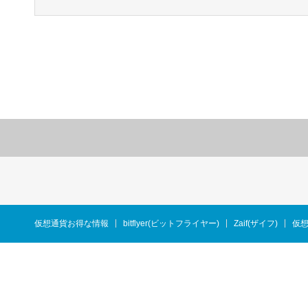
仮想通貨お得な情報
bitflyer(ビットフライヤー)
Zaif(ザイフ)
仮