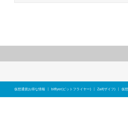
仮想通貨お得な情報
bitflyer(ビットフライヤー)
Zaif(ザイフ)
仮