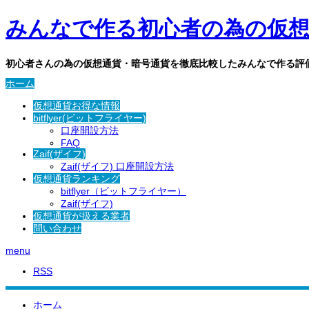
みんなで作る初心者の為の仮想通
初心者さんの為の仮想通貨・暗号通貨を徹底比較したみんなで作る評
ホーム
仮想通貨お得な情報
bitflyer(ビットフライヤー)
口座開設方法
FAQ
Zaif(ザイフ)
Zaif(ザイフ) 口座開設方法
仮想通貨ランキング
bitflyer（ビットフライヤー）
Zaif(ザイフ)
仮想通貨が扱える業者
問い合わせ
menu
RSS
ホーム