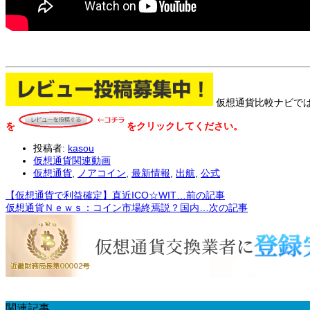
仮想通貨比較ナビで
を
をクリックしてください。
投稿者:
kasou
仮想通貨関連動画
仮想通貨
,
ノアコイン
,
最新情報
,
出航
,
公式
【仮想通貨で利益確定】直近ICO☆WIT…
前の記事
仮想通貨Ｎｅｗｓ：コイン市場終焉説？国内…
次の記事
関連記事