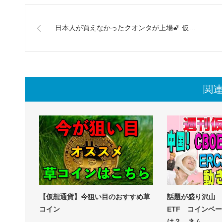
日本人が買えなかったクオンタが上場🌠 仮…
関
【仮想通貨】今狙い目のおすすめ草
話題が盛り沢山
コイン
ETF コインベ
は？ ネム…