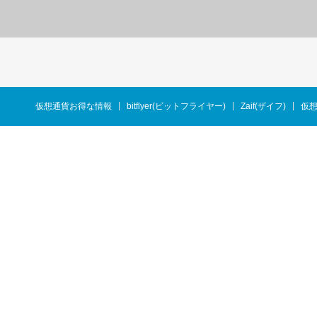
仮想通貨お得な情報
bitflyer(ビットフライヤー)
Zaif(ザイフ)
仮