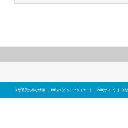
仮想通貨お得な情報
bitflyer(ビットフライヤー)
Zaif(ザイフ)
仮