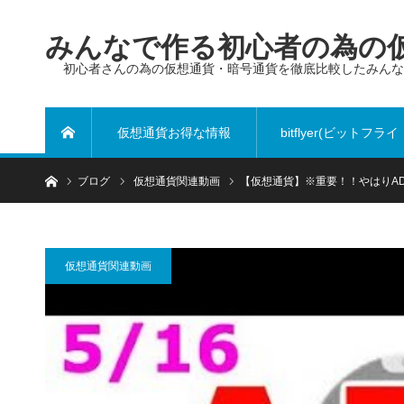
みんなで作る初心者の為の仮
初心者さんの為の仮想通貨・暗号通貨を徹底比較したみん
仮想通貨お得な情報
bitflyer(ビットフライ
ホーム
ブログ
仮想通貨関連動画
【仮想通貨】※重要！！やはりA
ヤー)
仮想通貨関連動画