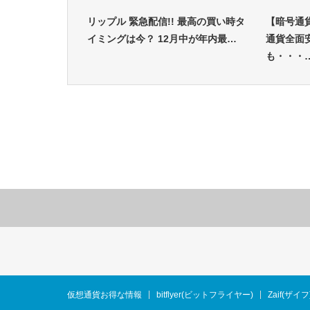
リップル 緊急配信!! 最高の買い時タ
【暗号通
イミングは今？ 12月中が年内最…
通貨全面
も・・・
仮想通貨お得な情報
bitflyer(ビットフライヤー)
Zaif(ザイフ