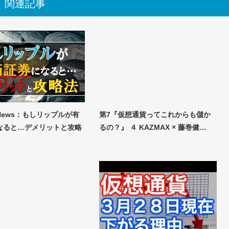
関連記事
News：もしリップルが有
第7『仮想通貨ってこれからも儲か
なると…デメリットと攻略
るの？』 ４ KAZMAX × 藤巻健…