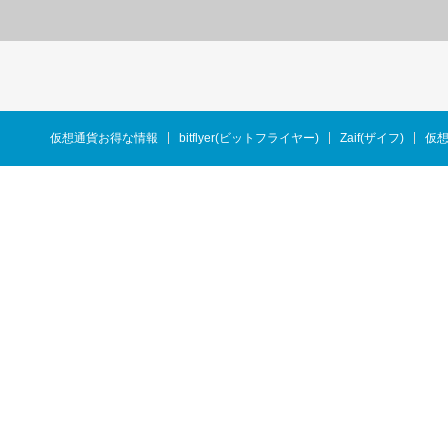
仮想通貨お得な情報
bitflyer(ビットフライヤー)
Zaif(ザイフ)
仮